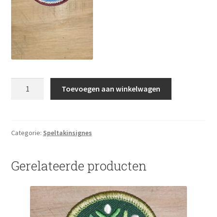
Speltakteken
Toevoegen aan winkelwagen
Explorers
aantal
Categorie:
Speltakinsignes
Gerelateerde producten