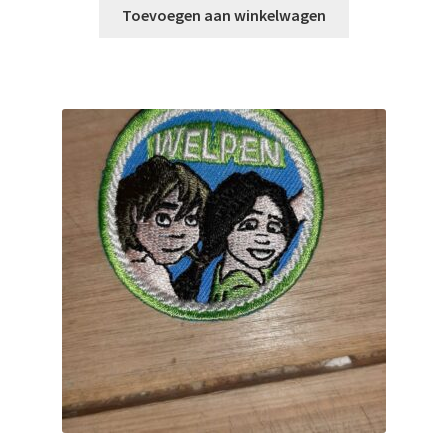
Toevoegen aan winkelwagen