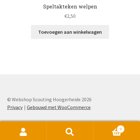
Speltakteken welpen
€
2,50
Toevoegen aan winkelwagen
© Webshop Scouting Hoogerheide 2026
Privacy
Gebouwd met WooCommerce
.
0
Zoeken
Zoeken